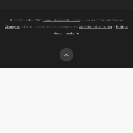
© Droits d'auteur
2026
Team Extension SA France
- Tous les droits sont réservés
Changelog
● En utilisant ce site, vous acceptez nos
Conditions d'utilisation
et
Politique
de confidentialité