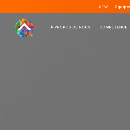
NEW —
Équipes 
Autriche
À PROPOS DE NOUS
COMPÉTENCE
Finlande
Islande
Luxembourg
Suède
Royaume-Uni
Albanie
Tchéquie
Hongrie
Macédoine du Nord