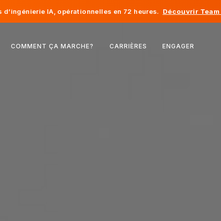
d’ingénierie IA, opérationnelles en 72 heures.
Découvrir Team 
Belgique
COMMENT ÇA MARCHE?
CARRIÈRES
ENGAGER
France
Irlande
Pays-Bas
Suisse
États-Unis
Bosnie-Herzégovine
Estonie
Lettonie
Moldavie