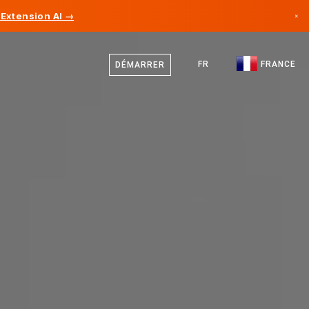
Extension AI →
×
Français
Canada
Anglais
FR
FRANCE
DÉMARRER
Allemagne
Liechtenstein
Norvège
Japon
Bulgarie
Croatie
Lituanie
Monténégro