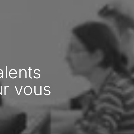
lents
ur vous